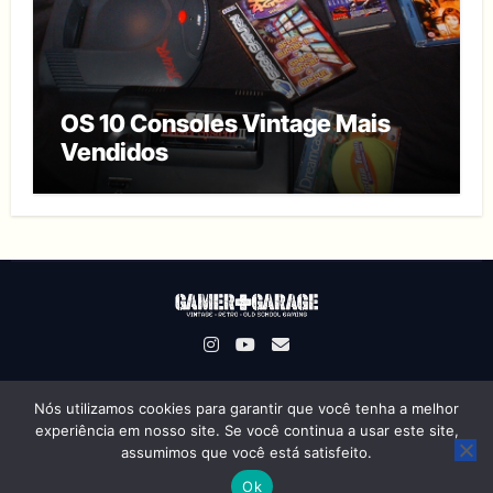
OS 10 Consoles Vintage Mais
Vendidos
Nós utilizamos cookies para garantir que você tenha a melhor
Gamer Garage © Direitos Reservados
|
Um Projeto
experiência em nosso site. Se você continua a usar este site,
OSWorks
assumimos que você está satisfeito.
Ok
Sobre Nós
Termos de Uso
Política de Privacidade