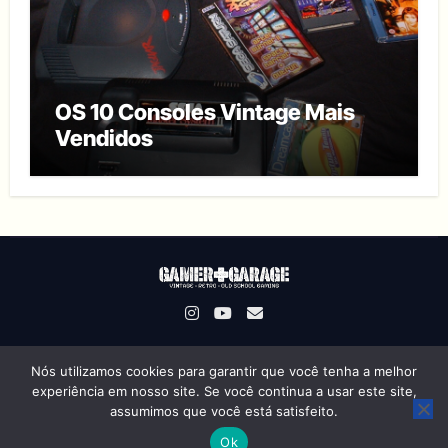
OS 10 Consoles Vintage Mais
Vendidos
Nós utilizamos cookies para garantir que você tenha a melhor
Gamer Garage © Direitos Reservados
|
Um Projeto
experiência em nosso site. Se você continua a usar este site,
OSWorks
assumimos que você está satisfeito.
Ok
Sobre Nós
Termos de Uso
Política de Privacidade