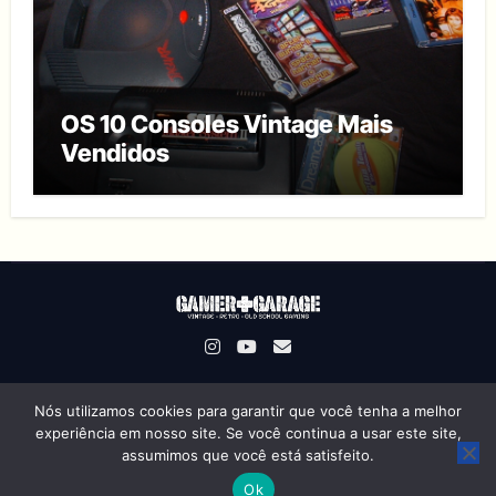
OS 10 Consoles Vintage Mais
Vendidos
Nós utilizamos cookies para garantir que você tenha a melhor
Gamer Garage © Direitos Reservados
|
Um Projeto
experiência em nosso site. Se você continua a usar este site,
OSWorks
assumimos que você está satisfeito.
Ok
Sobre Nós
Termos de Uso
Política de Privacidade