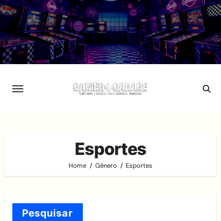
Skip
to
content
Esportes
Home
Gênero
Esportes
Pesquisar