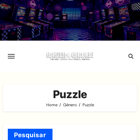
Skip
to
content
Puzzle
Home
Gênero
Puzzle
Pesquisar