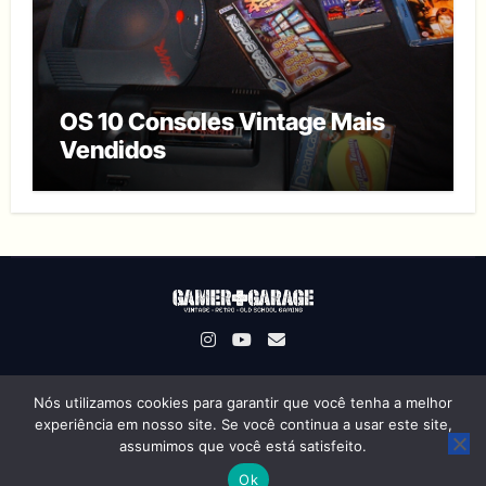
OS 10 Consoles Vintage Mais
Vendidos
Nós utilizamos cookies para garantir que você tenha a melhor
Gamer Garage © Direitos Reservados
|
Um Projeto
experiência em nosso site. Se você continua a usar este site,
OSWorks
assumimos que você está satisfeito.
Ok
Sobre Nós
Termos de Uso
Política de Privacidade